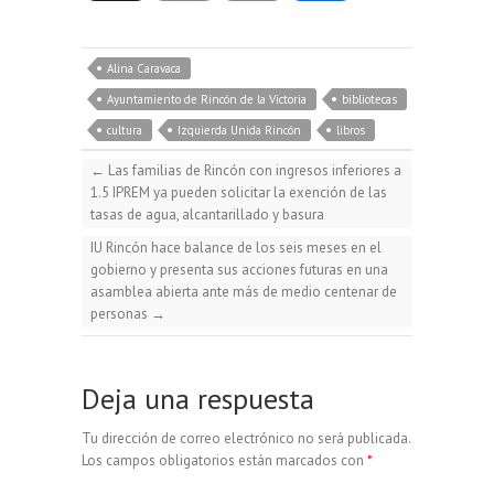
u
c
a
l
o
m
o
e
e
t
e
Alina Caravaca
p
a
m
Ayuntamiento de Rincón de la Victoria
bibliotecas
s
b
s
g
cultura
Izquierda Unida Rincón
libros
y
i
p
←
Las familias de Rincón con ingresos inferiores a
k
o
A
r
1.5 IPREM ya pueden solicitar la exención de las
L
l
a
tasas de agua, alcantarillado y basura
y
o
p
a
IU Rincón hace balance de los seis meses en el
i
r
gobierno y presenta sus acciones futuras en una
asamblea abierta ante más de medio centenar de
k
p
m
personas
→
n
t
k
i
Deja una respuesta
Tu dirección de correo electrónico no será publicada.
r
Los campos obligatorios están marcados con
*