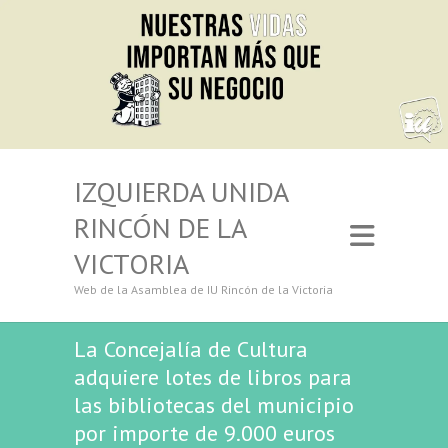
IZQUIERDA UNIDA
RINCÓN DE LA
VICTORIA
Web de la Asamblea de IU Rincón de la Victoria
La Concejalía de Cultura
adquiere lotes de libros para
las bibliotecas del municipio
por importe de 9.000 euros