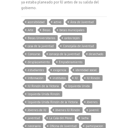
ya estaba planeado por IU antes de su salida del
gobierno.
accesibilidad
activo
Área de Juventud
Arte
Becas
becas municipales
Becas Universitarios
carlos tejón
casa de la juventud
Concejalía de Juventud
Concurso
consejo de la juventud
desechado
desplazamiento
Empoderamiento
estudiantes
exigencia
identidad social
Información
institutos
IU
IU Rincón
IU Rincón de la Victoria
Izquierda Unida
Izquierda Unida Rincón
Izquierda Unida Rincón de la Victoria
Jóvenes
Jóvenes de IU
Jóvenes IU Rincón
juvenil
juventud
La Cala del Moral
lucha
necesario
Oficina de Juventud
participacion