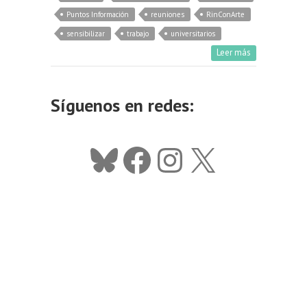
Puntos Información
reuniones
RinConArte
sensibilizar
trabajo
universitarios
Leer más
Síguenos en redes:
Bluesky
Facebook
Instagram
X