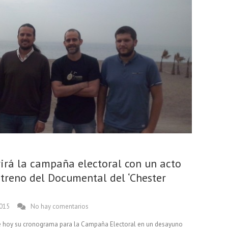
rirá la campaña electoral con un acto
streno del Documental del ‘Chester
015
No hay comentarios
e hoy su cronograma para la Campaña Electoral en un desayuno