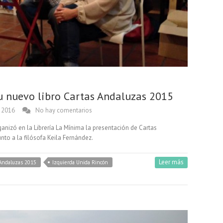
u nuevo libro Cartas Andaluzas 2015
 2016
No hay comentarios
anizó en la Librería La Mínima la presentación de Cartas
nto a la filósofa Keila Fernández.
Leer más
 Andaluzas 2015
Izquierda Unida Rincón