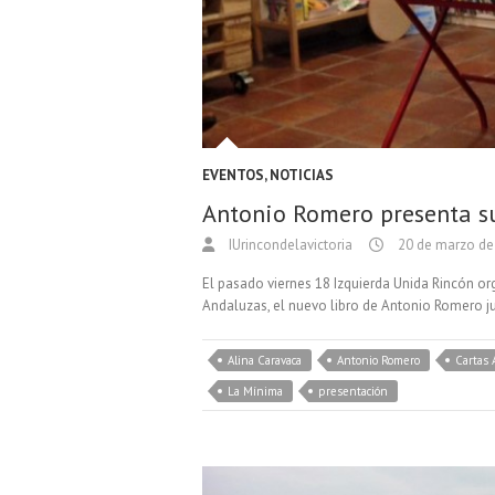
EVENTOS
,
NOTICIAS
Antonio Romero presenta s
IUrincondelavictoria
20 de marzo de
El pasado viernes 18 Izquierda Unida Rincón org
Andaluzas, el nuevo libro de Antonio Romero ju
Alina Caravaca
Antonio Romero
Cartas
La Mínima
presentación