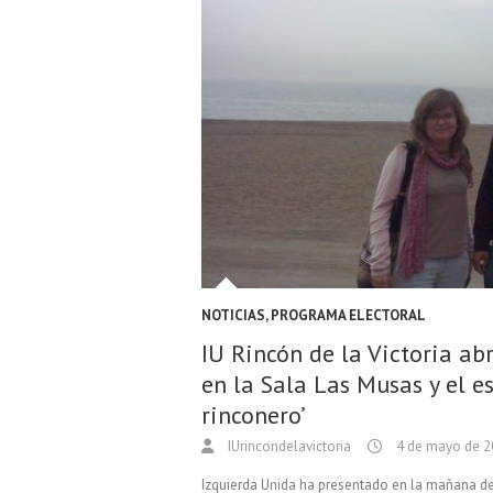
NOTICIAS
,
PROGRAMA ELECTORAL
IU Rincón de la Victoria ab
en la Sala Las Musas y el e
rinconero’
IUrincondelavictoria
4 de mayo de 2
Izquierda Unida ha presentado en la mañana d