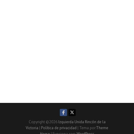
Copyright ©2026
Izquierda Unida Rincón de la
Victoria
|
Política de privacidad
| Tema por:
Theme
Horse
| Funciona con:
WordPress