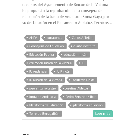
recursos del Ayuntamiento de Rincón de la Victoria
ha propuesto la reprobación de la consejera de
educación de la Junta de Andalucía Sonia Gaya, por
su declaración en el Parlamento Andaluz. Técnicos…
AMPA
barracones
Carlos A. Tejón
Consejería de Educación
cuarto instituto
Educación Pública
educación rincón
educación rincón de la victoria
IU
IU Andalucía
IU Rincón
IU Rincón de la Victoria
Izquierda Unida
josé antonio castro
Josefina Aldecoa
Junta de Andalucía
Pedro Fenández Ibar
Plataforma de Educación
plataforma educación
Leer más
Torre de Benagalbón