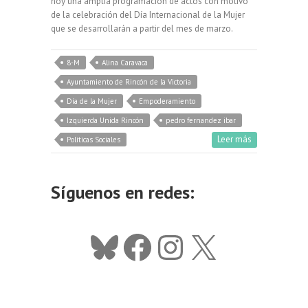
hoy una amplia programación de actos con motivo
de la celebración del Día Internacional de la Mujer
que se desarrollarán a partir del mes de marzo.
8-M
Alina Caravaca
Ayuntamiento de Rincón de la Victoria
Día de la Mujer
Empoderamiento
Izquierda Unida Rincón
pedro fernandez ibar
Leer más
Políticas Sociales
Síguenos en redes:
Bluesky
Facebook
Instagram
X