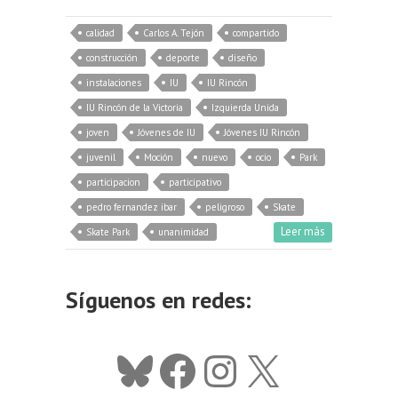
calidad
Carlos A. Tejón
compartido
construcción
deporte
diseño
instalaciones
IU
IU Rincón
IU Rincón de la Victoria
Izquierda Unida
joven
Jóvenes de IU
Jóvenes IU Rincón
juvenil
Moción
nuevo
ocio
Park
participacion
participativo
pedro fernandez ibar
peligroso
Skate
Leer más
Skate Park
unanimidad
Síguenos en redes:
Bluesky
Facebook
Instagram
X