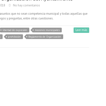
2018
No hay comentarios
 asuntos que no sean competencia municipal y todas aquellas que
gos y preguntas, entre otras cuestiones.
Leer más
libertad de expresión
mociones municipales
s
prohibición
Reglamento de Organización