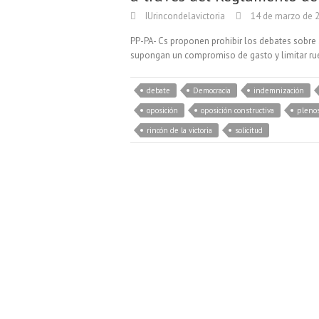
IUrincondelavictoria
14 de marzo de 
PP-PA- Cs proponen prohibir los debates sobre
supongan un compromiso de gasto y limitar rue
debate
Democracia
indemnización
oposición
oposición constructiva
pleno
rincón de la victoria
solicitud