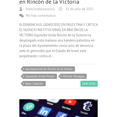
en Rincón de la Victoria
IUrincondelavictoria
31 de julio de 2025
No hay comentarios
IU DENUNCIA EL GENOCIDIO EN PALESTINA Y CRITICA
EL SILENCIO INSTITUCIONAL EN RINCÓN DE LA
VICTORIA Izquierda Unida Rincón de la Victoria ha
desplegado esta mañana una bandera palestina en
la plaza del Ayuntamiento como acto de denuncia
ante el genocidio que el Estado de Israel está
perpetrando contra el…
Ayuntamiento de Rincón de la Victoria
Izquierda Unida Rincón
Montse Paniagua
Leer más
Rocío Calderón