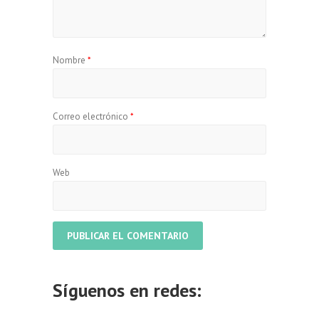
Nombre
*
Correo electrónico
*
Web
A
l
Síguenos en redes:
t
e