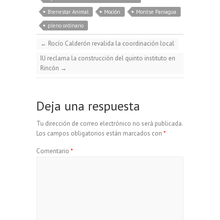
p
a
m
Bienestar Animal
Moción
Montse Paniagua
s
b
s
g
pleno ordinario
y
i
p
←
Rocío Calderón revalida la coordinación local
k
o
A
r
IU reclama la construcción del quinto instituto en
L
l
a
Rincón
→
y
o
p
a
i
r
Deja una respuesta
k
p
m
n
t
Tu dirección de correo electrónico no será publicada.
Los campos obligatorios están marcados con
*
k
i
Comentario
*
r