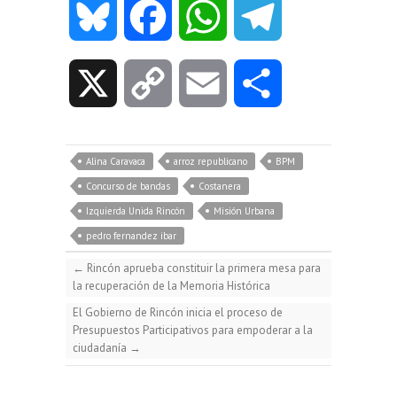
B
F
W
T
l
a
h
e
X
C
E
C
u
c
a
l
o
m
o
e
e
t
e
Alina Caravaca
arroz republicano
BPM
p
a
m
Concurso de bandas
Costanera
s
b
s
g
Izquierda Unida Rincón
Misión Urbana
y
i
p
pedro fernandez ibar
k
o
A
r
←
Rincón aprueba constituir la primera mesa para
L
l
a
la recuperación de la Memoria Histórica
y
o
p
a
El Gobierno de Rincón inicia el proceso de
i
r
Presupuestos Participativos para empoderar a la
ciudadanía
→
k
p
m
n
t