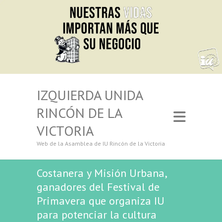
IZQUIERDA UNIDA
RINCÓN DE LA
VICTORIA
Web de la Asamblea de IU Rincón de la Victoria
Costanera y Misión Urbana,
ganadores del Festival de
Primavera que organiza IU
para potenciar la cultura