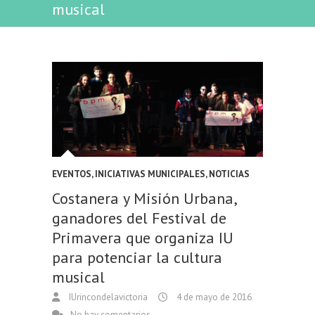
musical
EVENTOS
,
INICIATIVAS MUNICIPALES
,
NOTICIAS
Costanera y Misión Urbana,
ganadores del Festival de
Primavera que organiza IU
para potenciar la cultura
musical
IUrincondelavictoria
4 de mayo de 2016
No hay comentarios