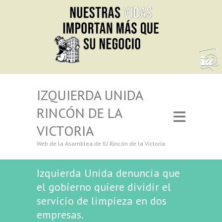
IZQUIERDA UNIDA
RINCÓN DE LA
VICTORIA
Web de la Asamblea de IU Rincón de la Victoria
Izquierda Unida denuncia que
el gobierno quiere dividir el
servicio de limpieza en dos
empresas.