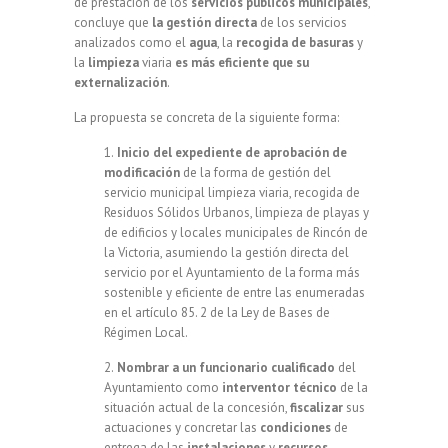
de prestación de los
servicios públicos municipales
,
concluye que
la gestión directa
de los servicios
analizados como el
agua
, la
recogida de basuras
y
la
limpieza
viaria
es más eficiente que su
externalización
.
La propuesta se concreta de la siguiente forma:
1.
Inicio del expediente de aprobación de
modificación
de la forma de gestión del
servicio municipal limpieza viaria, recogida de
Residuos Sólidos Urbanos, limpieza de playas y
de edificios y locales municipales de Rincón de
la Victoria, asumiendo la gestión directa del
servicio por el Ayuntamiento de la forma más
sostenible y eficiente de entre las enumeradas
en el artículo 85. 2 de la Ley de Bases de
Régimen Local.
2.
Nombrar a un funcionario cualificado
del
Ayuntamiento como
interventor
técnico
de la
situación actual de la concesión,
fiscalizar
sus
actuaciones y concretar las
condiciones
de
entrega de las
instalaciones
y
recursos