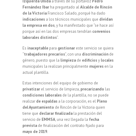
Izquierda Unida
a través de su portavoz
Pedro
Fernández Ibar
ha preguntado al
Alcalde de Rincón
de la Victoria
Francisco Salado, porqué ha dado
indicaciones
a los técnicos municipales que
dividan
la empresa en dos
, y ha manifestado que “se hace así
porque así en las dos empresas tendrían
convenios
laborales
distintos
”.
Es
inaceptable
para
gestionar
este servicio se quiera
“
trabajadores
precarios
”, con una
discriminación
de
género, puesto que la
limpieza
de
edificios
y
locales
municipales la realizan principalmente
mujeres
en la
actual plantilla.
Estas intenciones del equipo de gobierno de
privatizar
el servicio de limpieza,
precarizando
las
condiciones
laborales
de la plantilla, no se puede
realizar
de espaldas
a la corporación, es el
Pleno
del Ayuntamiento
de Rincón de la Victoria quien
tiene que
declarar finalizada
la prestación del
servicio de
EMMSA
, una vez llegada la
fecha
prevista
de finalización del contrato fijado para
mayo
de
2019
.