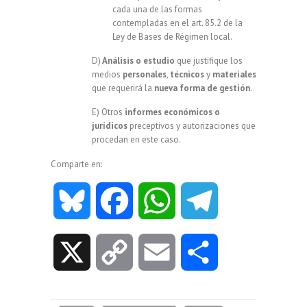
cada una de las formas
contempladas en el art. 85.2 de la
Ley de Bases de Régimen local.
D)
Análisis o estudio
que justifique los
medios
personales
,
técnicos
y
materiales
que requerirá la
nueva forma de gestión
.
E) Otros
informes económicos o
jurídicos
preceptivos y autorizaciones que
procedan en este caso.
Comparte en:
B
F
W
T
l
a
h
e
X
C
E
C
u
c
a
l
o
m
o