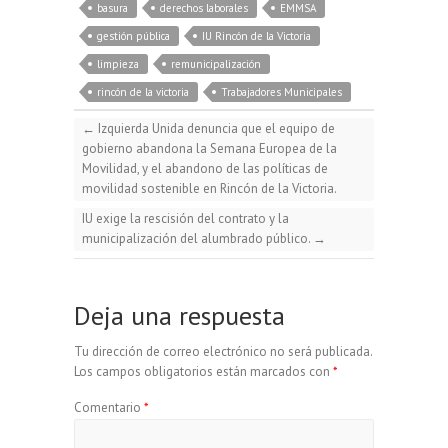
e
e
t
e
basura
derechos laborales
EMMSA
p
a
m
gestión pública
IU Rincón de la Victoria
s
b
s
g
limpieza
remunicipalización
y
i
p
rincón de la victoria
Trabajadores Municipales
k
o
A
r
←
Izquierda Unida denuncia que el equipo de
L
l
a
gobierno abandona la Semana Europea de la
y
o
p
a
Movilidad, y el abandono de las políticas de
movilidad sostenible en Rincón de la Victoria.
i
r
IU exige la rescisión del contrato y la
k
p
m
municipalización del alumbrado público.
→
n
t
k
i
Deja una respuesta
r
Tu dirección de correo electrónico no será publicada.
Los campos obligatorios están marcados con
*
Comentario
*