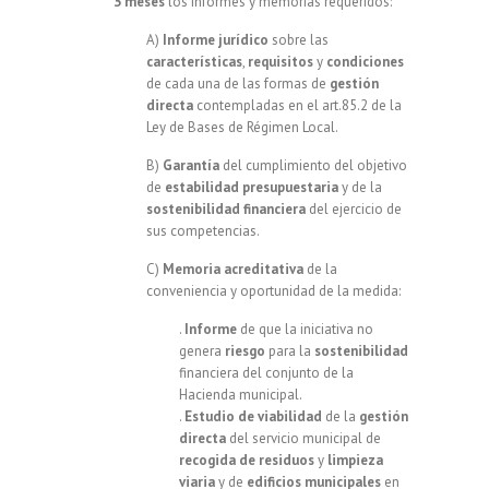
3 meses
los informes y memorias requeridos:
A)
Informe jurídico
sobre las
características
,
requisitos
y
condiciones
de cada una de las formas de
gestión
directa
contempladas en el art.85.2 de la
Ley de Bases de Régimen Local.
B)
Garantía
del cumplimiento del objetivo
de
estabilidad
presupuestaria
y de la
sostenibilidad
financiera
del ejercicio de
sus competencias.
C)
Memoria acreditativa
de la
conveniencia y oportunidad de la medida:
.
Informe
de que la iniciativa no
genera
riesgo
para la
sostenibilidad
financiera del conjunto de la
Hacienda municipal.
.
Estudio de viabilidad
de la
gestión
directa
del servicio municipal de
recogida de residuos
y
limpieza
viaria
y de
edificios municipales
en