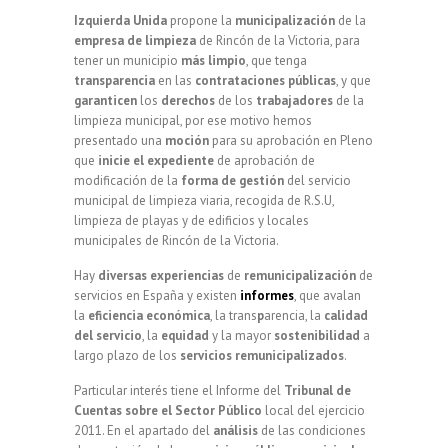
Izquierda
Unida
propone la
municipalización
de la
empresa
de
limpieza
de Rincón de la Victoria, para
tener un municipio
más
limpio
, que tenga
transparencia
en las
contrataciones
públicas
, y que
garanticen
los
derechos
de los
trabajadores
de la
limpieza municipal, por ese motivo hemos
presentado una
moción
para su aprobación en Pleno
que
inicie el expediente
de aprobación de
modificación de la
forma de gestión
del servicio
municipal de limpieza viaria, recogida de R.S.U,
limpieza de playas y de edificios y locales
municipales de Rincón de la Victoria.
Hay
diversas
experiencias
de
remunicipalización
de
servicios en España y existen
informes
, que avalan
la
eficiencia
económica
, la trans
p
arencia, la
calidad
del servicio
, la
equidad
y la mayor
sostenibilidad
a
largo plazo de los
servicios
remunicipalizados
.
Particular interés tiene el Informe del
Tribunal de
Cuentas sobre el Sector Público
local del ejercicio
2011. En el apartado del
análisis
de las condiciones