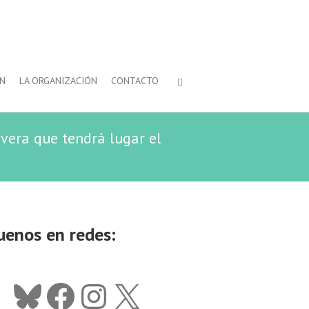
ÓN
LA ORGANIZACIÓN
CONTACTO
avera que tendrá lugar el
uenos en redes:
Bluesky
Facebook
Instagram
X