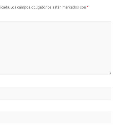
n
t
icada.
Los campos obligatorios están marcados con
*
k
i
r