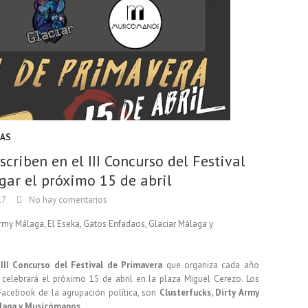
IAS
criben en el III Concurso del Festival
gar el próximo 15 de abril
17
No hay comentarios
yArmy Málaga, El Eseka, Gatos Enfadaos, Glaciar Málaga y
l
III Concurso del Festival de Primavera
que organiza cada año
celebrará el próximo 15 de abril en la plaza Miguel Cerezo. Los
 Facebook de la agrupación política, son
Clusterfucks, Dirty Army
álaga y Musicómanos
.