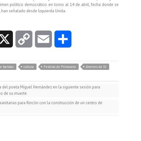
imen político democrático en torno al 14 de abril, fecha donde se
, han señalado desde Izquierda Unida.
X
C
E
C
o
m
o
de bandas
cultura
Festival de Primavera
Jóvenes de IU
p
a
m
ra del poeta Miguel Hernández en la siguiente sesión para
y
i
p
io de su muerte
 sanitarias para Rincón con la construcción de un centro de
L
l
a
i
r