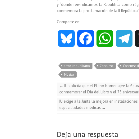
y “donde reivindicamos la República como rég
conmemora la proclamación de la II República”
Comparte en:
B
F
W
T
l
a
h
e
arroz republicano
Concurso
Concurso 
u
c
a
l
Música
←
IU solicita que el Pleno homenajee la figu
e
e
t
e
conmemorar el Día del Libro y el 75 aniversar
IU exige a la Junta la mejora en instalaciones
s
b
s
g
especialidades médicas
→
k
o
A
r
Deja una respuesta