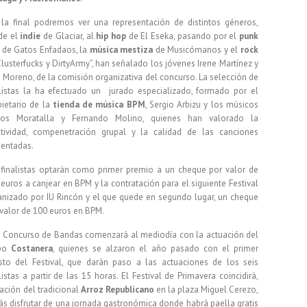
 la final podremos ver una representación de distintos géneros,
de el
indie
de Glaciar, al
hip hop
de El Eseka, pasando por el
punk
 de Gatos Enfadaos, la
música mestiza
de Musicómanos y el
rock
lusterfucks y DirtyArmy”, han señalado los jóvenes Irene Martínez y
 Moreno, de la comisión organizativa del concurso. La selección de
alistas la ha efectuado un jurado especializado, formado por el
pietario de la
tienda de música BPM
, Sergio Arbizu y los músicos
los Moratalla y Fernando Molino, quienes han valorado la
atividad, compenetración grupal y la calidad de las canciones
sentadas.
 finalistas optarán como primer premio a un cheque por valor de
euros a canjear en BPM y la contratación para el siguiente Festival
anizado por IU Rincón y el que quede en segundo lugar, un cheque
 valor de 100 euros en BPM.
III Concurso de Bandas comenzará al mediodía con la actuación del
upo
Costanera
, quienes se alzaron el año pasado con el primer
sto del Festival, que darán paso a las actuaciones de los seis
listas a partir de las 15 horas. El Festival de Primavera coincidirá,
ación del tradicional
Arroz Republicano
en la plaza Miguel Cerezo,
s disfrutar de una jornada gastronómica donde habrá paella gratis