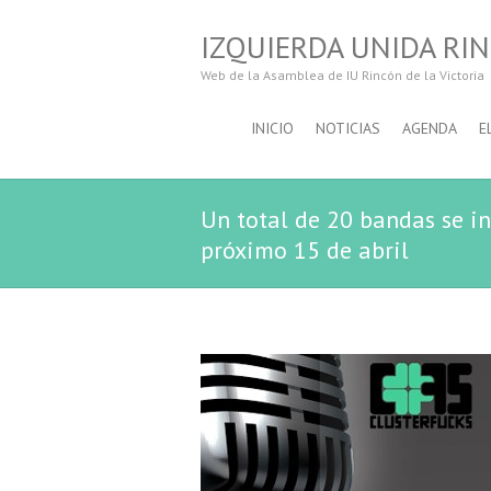
IZQUIERDA UNIDA RIN
Web de la Asamblea de IU Rincón de la Victoria
INICIO
NOTICIAS
AGENDA
E
Un total de 20 bandas se in
próximo 15 de abril