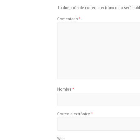
y
o
p
a
Tu dirección de correo electrónico no será publ
k
p
m
Comentario
*
Nombre
*
Correo electrónico
*
Web