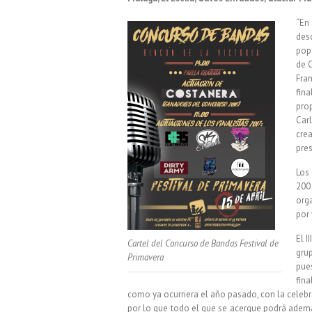
“En
des
pop
de C
Fran
fin
pro
Car
cre
pre
Los
200 
org
por
El 
Cartel del Concurso de Bandas Festival de
gr
Primavera
pue
fina
como ya ocurriera el año pasado, con la celebr
por lo que todo el que se acerque podrá ademá