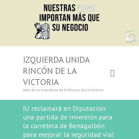
IZQUIERDA UNIDA
RINCÓN DE LA
VICTORIA
Web de la Asamblea de IU Rincón de la Victoria
IU reclamará en Diputación
una partida de inversión para
la carretera de Benagalbón
para mejorar la seguridad vial