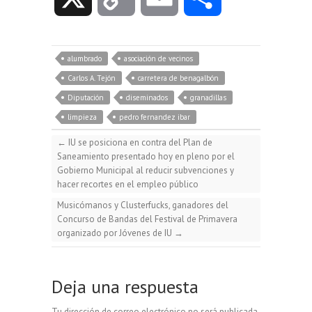
u
c
a
l
o
m
o
e
e
t
e
alumbrado
asociación de vecinos
p
a
m
Carlos A. Tejón
carretera de benagalbón
s
b
s
g
Diputación
diseminados
granadillas
y
i
p
limpieza
pedro fernandez ibar
k
o
A
r
←
IU se posiciona en contra del Plan de
L
l
a
Saneamiento presentado hoy en pleno por el
y
o
p
a
Gobierno Municipal al reducir subvenciones y
hacer recortes en el empleo público
i
r
Musicómanos y Clusterfucks, ganadores del
k
p
m
Concurso de Bandas del Festival de Primavera
n
t
organizado por Jóvenes de IU
→
k
i
Deja una respuesta
r
Tu dirección de correo electrónico no será publicada.