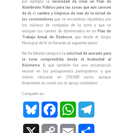
por ejemplo la
necesidad de crear un Plan de
Alumbrado Público para las zonas que aún carecen
de él
, el
cambio y limpieza de más de la mitad de
los contenedores
que se encuentran repartidos por
los núcleos de cortijadas de la zona y que se
incluyan los carriles de diseminados en un
Plan de
Trabajo Anual de Desbroce
, que desde el Grupo
Municipal de IU se llevarán al siguiente pleno.
No ha faltado tampoco la
solicitud de acerado para
la zona comprendida desde el Acebuchal al
Kilómetro 1
, que también fue una reclamación
vecinal en los presupuestos participativos y que
estuvo valorada en 250.000 euros, aunque
finalmente no contó con el apoyo ciudadano.
Comparte en:
B
F
W
T
l
a
h
e
X
C
E
C