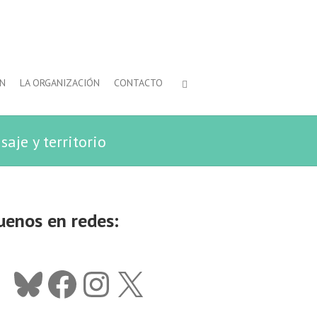
ÓN
LA ORGANIZACIÓN
CONTACTO
aje y territorio
uenos en redes:
Bluesky
Facebook
Instagram
X