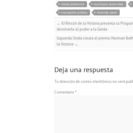
u
c
a
l
medio ambiente
municipio sostenible
transporte público
vivienda social
e
e
t
e
←
IU Rincón de la Victoria presenta su Progr
devolverle el poder a la Gente
s
b
s
g
Izquierda Unida creará el premio Norman Beth
la Victoria
→
k
o
A
r
y
o
p
a
Deja una respuesta
Tu dirección de correo electrónico no será publ
k
p
m
Comentario
*