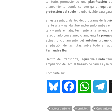
territorio, promoviendo una
planificación
don
planeamiento donde se persiga el
equilibr
protección del suelo
no urbanizable para gara
En este sentido, dentro del programa de
Izqui
frente a la vivienda libre, incluyendo ambas en
la vivienda en alquiler frente a la viviend
relacionado con el medio ambiente la
promoc
actual funcionamiento del
autobús urbano
co
ampliación de las rutas, sobre todo en a
Fernández Ibar.
Dentro del transporte,
Izquierda Unida
tamb
ampliación del actual trazado de carriles y la
Comparte en:
B
F
W
T
l
a
h
e
autobús urbano
carril bici
Carta Aalborg