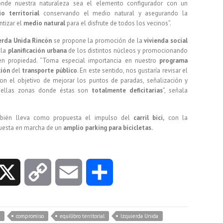
de nuestra naturaleza sea el elemento configurador con un
io territorial
conservando el medio natural y asegurando la
ntizar el
medio natural
para el disfrute de todos los vecinos”.
erda Unida Rincón
se propone la promoción de la
vivienda social
 la
planificación urbana
de los distintos núcleos y promocionando
a en propiedad. “Toma especial importancia en nuestro
programa
ión
del
transporte público
. En este sentido, nos gustaría revisar el
n el objetivo de mejorar los puntos de paradas, señalización y
quellas zonas donde éstas son
totalmente deficitarias
”, señala
ién lleva como propuesta el impulso del
carril bici,
con la
 puesta en marcha de un
amplio parking para bicicletas.
X
C
E
C
o
m
o
compromiso
equilibro territorial
Izquierda Unida