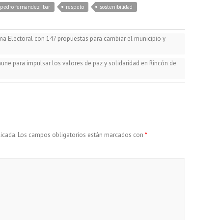
p
a
m
pedro fernandez ibar
respeto
sostenibilidad
y
i
p
ama Electoral con 147 propuestas para cambiar el municipio y
L
l
a
une para impulsar los valores de paz y solidaridad en Rincón de
i
r
n
t
icada.
Los campos obligatorios están marcados con
k
i
*
r