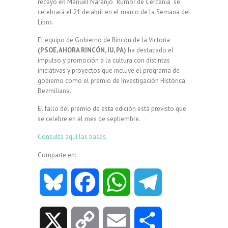
recayó en Manuel Naranjo `Rumor de Cercanía´ se
celebrará el 21 de abril en el marco de la Semana del
Libro.
El equipo de Gobierno de Rincón de la Victoria
(PSOE, AHORA RINCÓN, IU, PA)
ha destacado el
impulso y promoción a la cultura con distintas
iniciativas y proyectos que incluye el programa de
gobierno como el premio de Investigación Histórica
Bezmiliana.
El fallo del premio de esta edición está previsto que
se celebre en el mes de septiembre.
Consulta aquí las bases.
Comparte en:
B
F
W
T
l
a
h
e
X
C
E
C