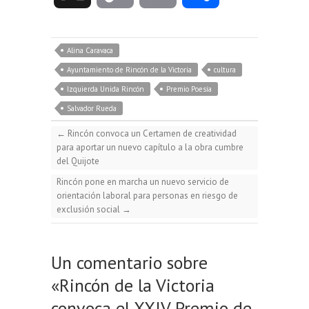
u
c
a
l
o
m
o
e
e
t
e
Alina Caravaca
p
a
m
Ayuntamiento de Rincón de la Victoria
cultura
s
b
s
g
Izquierda Unida Rincón
Premio Poesía
y
i
p
Salvador Rueda
k
o
A
r
←
Rincón convoca un Certamen de creatividad
L
l
a
para aportar un nuevo capítulo a la obra cumbre
y
o
p
a
del Quijote
i
r
Rincón pone en marcha un nuevo servicio de
orientación laboral para personas en riesgo de
k
p
m
exclusión social
→
n
t
k
i
Un comentario sobre
«
Rincón de la Victoria
r
convoca el XXIV Premio de