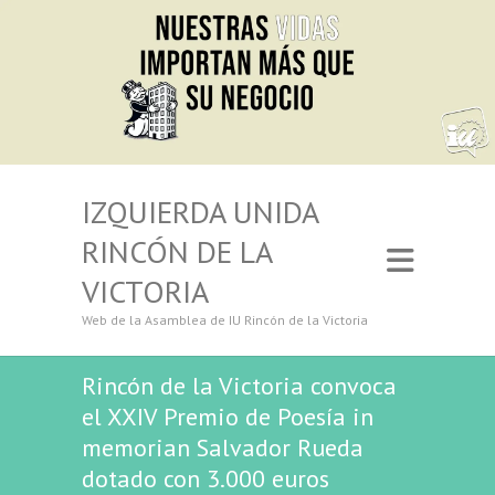
IZQUIERDA UNIDA
RINCÓN DE LA
VICTORIA
Web de la Asamblea de IU Rincón de la Victoria
Rincón de la Victoria convoca
el XXIV Premio de Poesía in
memorian Salvador Rueda
dotado con 3.000 euros