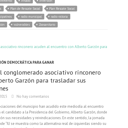
cremento
inflado
Inversión
s
Plan de Rescate Social
Plan Rescate Social
cipativos
radio municipal
radio victoria
ción
vulnerables
Zoosanitario
IÓN DEMOCRÁTICA PARA GANAR
l conglomerado asociativo rinconero
berto Garzón para trasladar sus
nes
 2015
No hay comentarios
ciaciones del municipio han acudido este mediodía al encuentro
n el candidato a la Presidencia del Gobierno, Alberto Garzón, donde
ón sus necesidades y reivindicaciones. En este sentido, la jornada
de “IU se muestra como la alternativa real de izquierdas siendo su