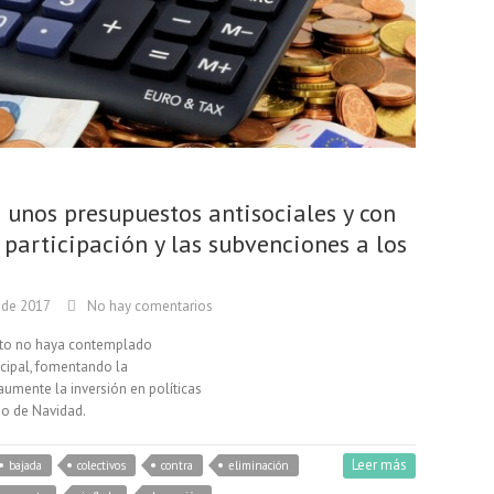
 unos presupuestos antisociales y con
participación y las subvenciones a los
 de 2017
No hay comentarios
tito no haya contemplado
icipal, fomentando la
aumente la inversión en políticas
o de Navidad.
Leer más
bajada
colectivos
contra
eliminación