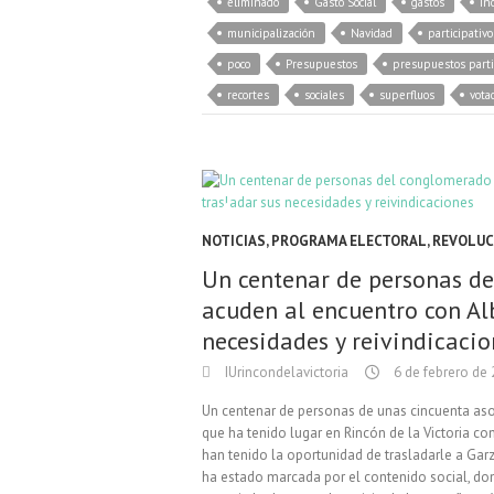
eliminado
Gasto Social
gastos
in
municipalización
Navidad
participativo
poco
Presupuestos
presupuestos parti
recortes
sociales
superfluos
vota
NOTICIAS
,
PROGRAMA ELECTORAL
,
REVOLUC
Un centenar de personas de
acuden al encuentro con Al
necesidades y reivindicacio
IUrincondelavictoria
6 de febrero de
Un centenar de personas de unas cincuenta aso
que ha tenido lugar en Rincón de la Victoria co
han tenido la oportunidad de trasladarle a Garz
ha estado marcada por el contenido social, don