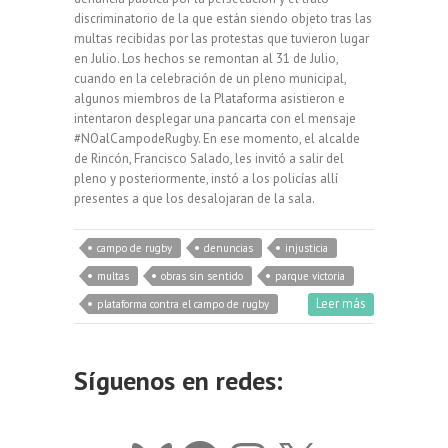
discriminatorio de la que están siendo objeto tras las
multas recibidas por las protestas que tuvieron lugar
en Julio. Los hechos se remontan al 31 de Julio,
cuando en la celebración de un pleno municipal,
algunos miembros de la Plataforma asistieron e
intentaron desplegar una pancarta con el mensaje
#NOalCampodeRugby. En ese momento, el alcalde
de Rincón, Francisco Salado, les invitó a salir del
pleno y posteriormente, instó a los policías allí
presentes a que los desalojaran de la sala.
campo de rugby
denuncias
injusticia
multas
obras sin sentido
parque victoria
Leer más
plataforma contra el campo de rugby
Síguenos en redes: