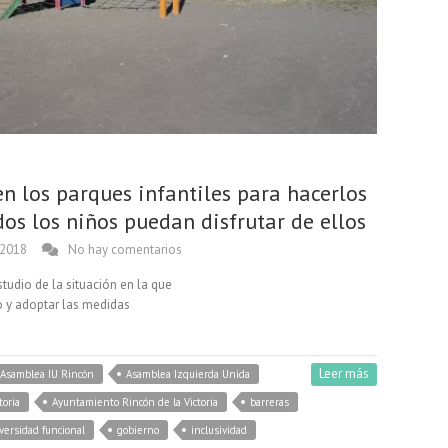
en los parques infantiles para hacerlos
os los niños puedan disfrutar de ellos
 2018
No hay comentarios
tudio de la situación en la que
o y adoptar las medidas
Leer más
Asamblea IU Rincón
Asamblea Izquierda Unida
toria
Ayuntamiento Rincón de la Victoria
barreras
versidad funcional
gobierno
inclusividad