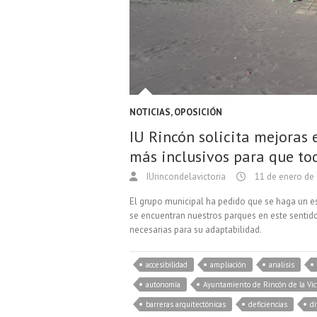
NOTICIAS
,
OPOSICIÓN
IU Rincón solicita mejoras 
más inclusivos para que tod
IUrincondelavictoria
11 de enero de
El grupo municipal ha pedido que se haga un es
se encuentran nuestros parques en este sentid
necesarias para su adaptabilidad.
accesibilidad
ampliación
analisis
autonomía
Ayuntamiento de Rincón de la Vic
barreras arquitectónicas
deficiencias
di