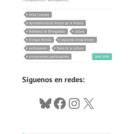
Alina Caravaca
Ayuntamiento de Rincón de la Victoria
Biblioteca de Benagalbón
cultura
Enrique Bonilla
Izquierda Unida Rincón
participacion
Plaza de la Lectura
Leer más
presupuestos participativos
Síguenos en redes:
Bluesky
Facebook
Instagram
X