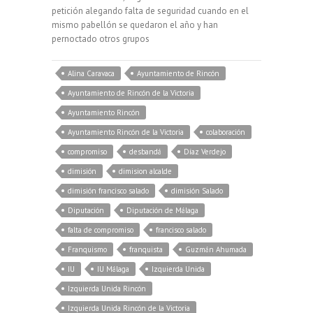
petición alegando falta de seguridad cuando en el
mismo pabellón se quedaron el año y han
pernoctado otros grupos
Alina Caravaca
Ayuntamiento de Rincón
Ayuntamiento de Rincón de la Victoria
Ayuntamiento Rincón
Ayuntamiento Rincón de la Victoria
colaboración
compromiso
desbandá
Díaz Verdejo
dimisión
dimision alcalde
dimisión francisco salado
dimisión Salado
Diputación
Diputación de Málaga
falta de compromiso
francisco salado
Franquismo
franquista
Guzmán Ahumada
IU
IU Málaga
Izquierda Unida
Izquierda Unida Rincón
Izquierda Unida Rincón de la Victoria