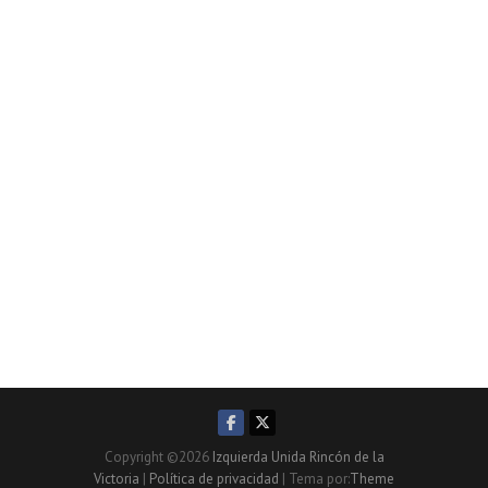
Copyright ©2026
Izquierda Unida Rincón de la
Victoria
|
Política de privacidad
| Tema por:
Theme