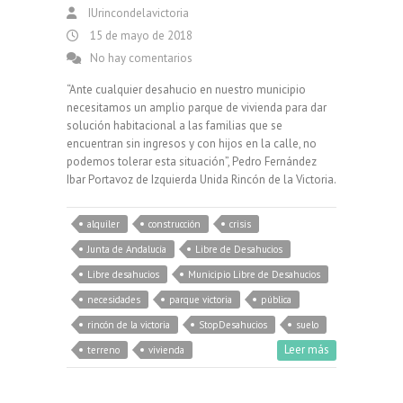
IUrincondelavictoria
15 de mayo de 2018
No hay comentarios
“Ante cualquier desahucio en nuestro municipio
necesitamos un amplio parque de vivienda para dar
solución habitacional a las familias que se
encuentran sin ingresos y con hijos en la calle, no
podemos tolerar esta situación”, Pedro Fernández
Ibar Portavoz de Izquierda Unida Rincón de la Victoria.
alquiler
construcción
crisis
Junta de Andalucía
Libre de Desahucios
Libre desahucios
Municipio Libre de Desahucios
necesidades
parque victoria
pública
rincón de la victoria
StopDesahucios
suelo
Leer más
terreno
vivienda