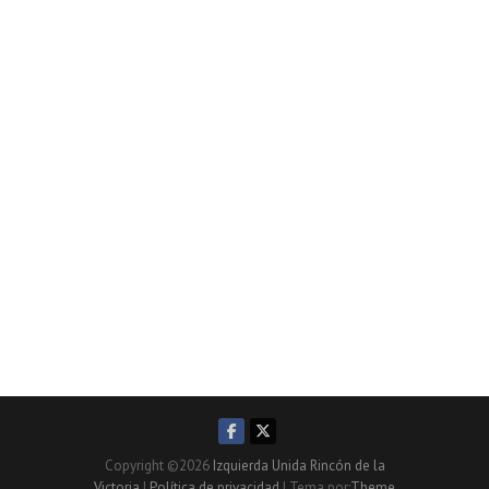
Copyright ©2026
Izquierda Unida Rincón de la
Victoria
|
Política de privacidad
| Tema por:
Theme