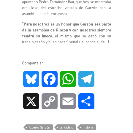
apuntado Pedro Fernández Ibar, que hoy se mostraba
orgulloso del estrecho vínculo de Garzón con la
asamblea que él encabeza.
“Para nosotros es un honor que Garzón sea parte
de la asamblea de Rincón y con nosotros siempre
tendrá su hueco
, el mismo que se ganó con su
trabajo, tesón y buen hacer”, señala el concejal de IU.
Comparte en:
B
F
W
T
l
a
h
e
X
C
E
C
u
c
a
l
o
m
o
e
e
t
e
Alberto Garzón
candidato
historia