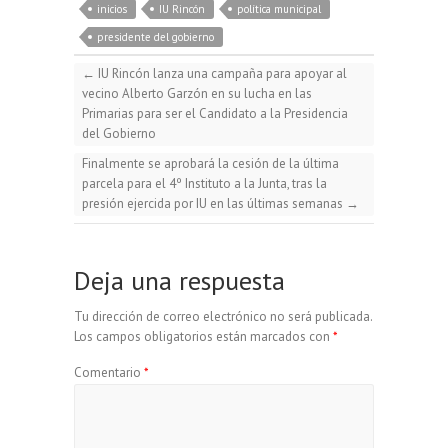
p
a
m
inicios
IU Rincón
política municipal
s
b
s
g
presidente del gobierno
y
i
p
←
IU Rincón lanza una campaña para apoyar al
k
o
A
r
vecino Alberto Garzón en su lucha en las
L
l
a
Primarias para ser el Candidato a la Presidencia
del Gobierno
y
o
p
a
i
r
Finalmente se aprobará la cesión de la última
parcela para el 4º Instituto a la Junta, tras la
k
p
m
presión ejercida por IU en las últimas semanas
→
n
t
k
i
Deja una respuesta
Tu dirección de correo electrónico no será publicada.
r
Los campos obligatorios están marcados con
*
Comentario
*