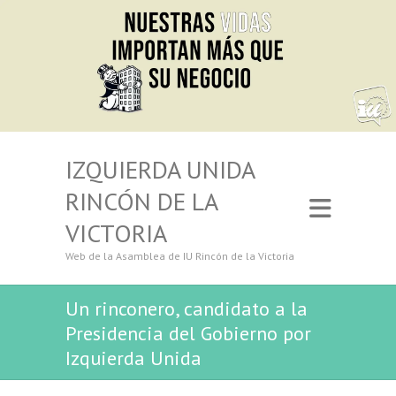
IZQUIERDA UNIDA
RINCÓN DE LA
VICTORIA
Web de la Asamblea de IU Rincón de la Victoria
Un rinconero, candidato a la
Presidencia del Gobierno por
Izquierda Unida