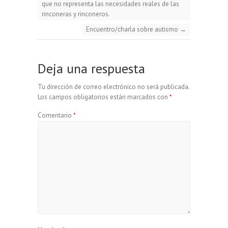
p
a
m
que no representa las necesidades reales de las
rinconeras y rinconeros.
s
b
s
g
Encuentro/charla sobre autismo
→
y
i
p
k
o
A
r
L
l
a
Deja una respuesta
y
o
p
a
i
r
Tu dirección de correo electrónico no será publicada.
Los campos obligatorios están marcados con
*
k
p
m
n
t
Comentario
*
k
i
r