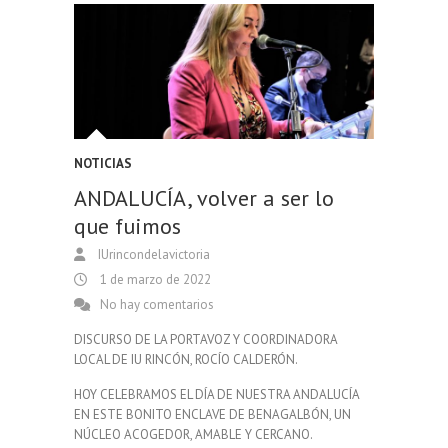
NOTICIAS
ANDALUCÍA, volver a ser lo
que fuimos
IUrincondelavictoria
1 de marzo de 2022
No hay comentarios
DISCURSO DE LA PORTAVOZ Y COORDINADORA
LOCAL DE IU RINCÓN, ROCÍO CALDERÓN.
HOY CELEBRAMOS EL DÍA DE NUESTRA ANDALUCÍA
EN ESTE BONITO ENCLAVE DE BENAGALBÓN, UN
NÚCLEO ACOGEDOR, AMABLE Y CERCANO.