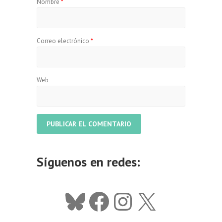
Nombre
*
Correo electrónico
*
Web
A
l
Síguenos en redes:
t
e
r
Bluesky
Facebook
Instagram
X
n
a
t