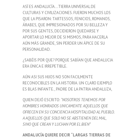
ASÍ ES ANDALUCÍA…TIERRA UNIVERSAL DE
CULTURAS Y CIVILIZACIONES. FUERON MUCHOS LOS
QUE LA PISARON: TARTESSOS, FENICIOS, ROMANOS,
ÁRABES, QUE IMPRESIONADOS POR SU BELLEZA Y
POR SUS GENTES, DECIDIERON QUEDARSE Y
APORTAR LO MEJOR DE SI MISMOS, PARA HACERLA
AÚN MÁS GRANDE, SIN PERDER UN ÁPICE DE SU
PERSONALIDAD.
¿SABÉIS POR QUE? PORQUE SABÍAN QUE ANDALUCIA
ERA ÚNICA E IRREPETIBLE.
AÚN ASI SUS HIJOS NO SON FACILMENTE
RECONOCIBLES EN LA HISTORIA. UN CLARO EJEMPLO
ES BLAS INFANTE., PADRE DE LA PATRIA ANDALUZA,
QUIEN DEJÓ ESCRITO:
“NOSOTROS TENEMOS POR
HOMBRES HONRADOS UNICAMENTE AQUELLOS QUE
OFRECEN EN SU CONCIENCIA HOSPITALIDAD AL PUEBLO.
A AQUELLOS QUE SOLO NO SE ABSTIENEN DEL MAL,
SINO QUE CREAN Y LUCHAN POR EL BIEN”
ANDALUCÍA QUIERE DECIR
“LARGAS TIERRAS DE